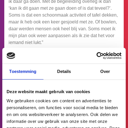
ik daar ga doen. Met de begeleiding overleg ik dan
‘kan ik dit gaan met ze gaan doen of is dat teveel?’.
Soms is dat een schoonmaak activiteit of tafel dekken,
maar ik heb ook een keer gesjoeld met ze. Of bowlen,
daar werden mensen ook heel blij van. Soms moet ik
mijn plan ook weer aanpassen als ik zie dat het voor
iemand niet lukt.”
“Dingen die ik nog niet zo goed kon, heb ik kunnen
oefenen. Zoals verschillende manieren waarop ik
mensen kan helpen: die heeft dat nodig, iemand
Toestemming
Details
Over
anders heeft weer wat anders nodig. En hoe ik dat kan
bieden? Dat wist ik nog niet van mezelf.”
Deze website maakt gebruik van cookies
Ook heeft ze geleerd om haar geduld slim te
gebruiken. “Soms hebben mensen nog even
We gebruiken cookies om content en advertenties te
bedenktijd nodig, bijvoorbeeld wat ze op hun brood
personaliseren, om functies voor social media te bieden
willen of wanneer ik een spelletje met hen doe.”
en om ons websiteverkeer te analyseren. Ook delen we
informatie over uw gebruik van onze site met onze
Merk je verschil in hoe jij je voelt door deze