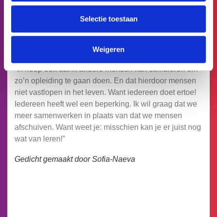
kan zijn. Dat ik hen kan laten groeien. Dat vind ik heel
interessant.
Selectie toestaan
Ik houd van verschillende soorten mensen en de
gesprekken met hen. Ook de mensen die buiten de
Weigeren
boot vallen.”
“Ik hoop ook dat ik andere mensen kan stimuleren om
zo’n opleiding te gaan doen. En dat hierdoor mensen
niet vastlopen in het leven. Want iedereen doet ertoe!
Iedereen heeft wel een beperking. Ik wil graag dat we
meer samenwerken in plaats van dat we mensen
afschuiven. Want weet je: misschien kan je er juist nog
wat van leren!”
Gedicht gemaakt door Sofia-Naeva