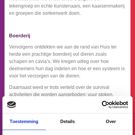
tekengroep en echte kunstenaars, een kaarsenmakerij
en groepen die sorteerwerk doen.
Boerderij
Vervolgens ontdekten we aan de rand van Huis ter
heide een prachtige boerderij vol dieren zoals
schapen en cavia’s. We kregen uitleg over hoe
deelnemers hun dag indelen en hoe er een systeem is
voor het verzorgen van de dieren.
Daarnaast werd er trots verteld over de survival
activiteiten die worden aangeboden: vuur stoken,
overnachten in hangmatten… echt gaaf om te zien!
En natuurlijk was er ook een echte ‘Kas van Kansen’,
waar plantjes worden gekweekt en verkocht aan
Toestemming
Details
Over
buurtgenoten.