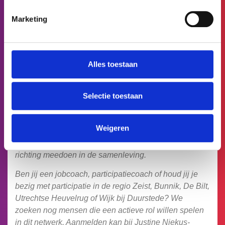
ontwikkeling, zelfvertrouwen en werkplezier!
Marketing
Deelnemen aan de Kas van Kansen*?
Vanuit het
VGU-project ‘Samen werken aan
participatie’
werken we met verschillende partijen in
Alles toestaan
een aantal deelgebieden. In één van die deelgebieden
– de Proeftuin Zeist – is de ‘Kas van Kansen’ ontstaan.
Dit is een lerend netwerk van betrokken professionals
Selectie toestaan
die zich inzetten voor participatie. We bespreken
casussen en verkennen elkaars werkwijzen. Zo
Weigeren
ontdekken we waar kansen liggen om samenwerking
te versterken en mensen beter te ondersteunen
richting meedoen in de samenleving.
Ben jij een jobcoach, participatiecoach of houd jij je
bezig met participatie in de regio Zeist, Bunnik, De Bilt,
Utrechtse Heuvelrug of Wijk bij Duurstede?
We
zoeken nog mensen die een actieve rol willen spelen
in dit netwerk. Aanmelden kan bij Justine Niekus-