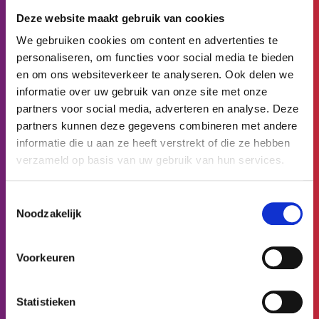
Verder gaan sommige deelnemers aan het werk bij
Deze website maakt gebruik van cookies
externe partners zoals Defensie en Staatsbosbeheer,
We gebruiken cookies om content en advertenties te
met oog voor veiligheid en ontwikkeling.
personaliseren, om functies voor social media te bieden
en om ons websiteverkeer te analyseren. Ook delen we
informatie over uw gebruik van onze site met onze
Aanbod afgestemd op deelnemers
partners voor social media, adverteren en analyse. Deze
Het valt vooral op dat er een duidelijke groeilijn is: van
partners kunnen deze gegevens combineren met andere
rustige werkplekken tot meer uitdagende activiteiten.
informatie die u aan ze heeft verstrekt of die ze hebben
Altijd afgestemd op tempo, vaardigheden en
verzameld op basis van uw gebruik van hun services.
ontwikkeling van de deelnemers.
Toestemmingsselectie
Wat een mooi voorbeeld van hoe Abrona
Noodzakelijk
dagbesteding betekenisvol en gevarieerd invult: van
een snoezelruimte tot zelfstandig werken bij andere
werkgevers. Kleine, gestructureerde werkplekken
Voorkeuren
zorgen dat iedereen op zijn eigen manier kan
bijdragen én zichzelf kan zijn.
Statistieken
Een inspirerende dag vol mooie voorbeelden van