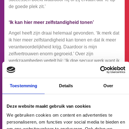
de goede plek zit.’
‘Ik kan hier meer zelfstandigheid tonen’
Angel heeft zijn draai helemaal gevonden. ‘Ik merk dat
ik hier meer zelfstandigheid kan tonen en dat ik meer
verantwoordelijkheid krijg. Daardoor is mijn
zelfvertrouwen enorm gegroeid.’ Over zijn
werkzaamheden vertelt hij: ‘Ik doe secuur werk want ik
moet er voor zorgen dat met behulp van de lijmrobot
de lijm op de goede plek van het vaasje terecht komt.
Omdat het zo goed gaat, mag ik ook aan andere
Toestemming
Details
Over
mensen uitleggen hoe het werkt. Dat vind ik heel leuk
om te doen.’
Deze website maakt gebruik van cookies
‘Mijn bloempje is opengeklapt’
We gebruiken cookies om content en advertenties te
Ook Wilma voelt zich sterker dan ooit. ‘In het begin
personaliseren, om functies voor social media te bieden en
voelde het alsof ik in het diepe werd gegooid,’ vertelt
om ons websiteverkeer te analyseren. Ook delen we