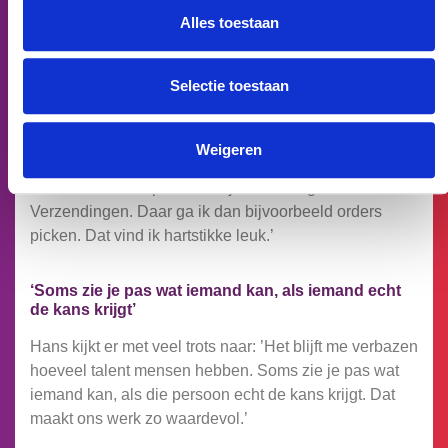
Nieuwe dromen en uitdagingen
Alles toestaan
Beiden blijven zich verder ontwikkelen. Angel vertelt:
‘Over een tijdje mag ik mee lopen bij de webshop van
Selectie toestaan
Muurbloempje. Ik zie mezelf uiteindelijk iets doen met
marketing bij een commercieel bedrijf. Dat lijkt mij heel
leuk.’ Hoewel Wilma momenteel goed op haar plek zit,
Weigeren
staat ze zeker open om nog iets nieuws te leren. Ze
vertelt: ‘Soms loop ik mee bij de afdeling
Verzendingen. Daar ga ik dan bijvoorbeeld orders
picken. Dat vind ik hartstikke leuk.’
‘Soms zie je pas wat iemand kan, als iemand echt
de kans krijgt’
Hans kijkt er met veel trots naar: ’Het blijft me verbazen
hoeveel talent mensen hebben. Soms zie je pas wat
iemand kan, als die persoon echt de kans krijgt. Dat
maakt ons werk zo waardevol.’