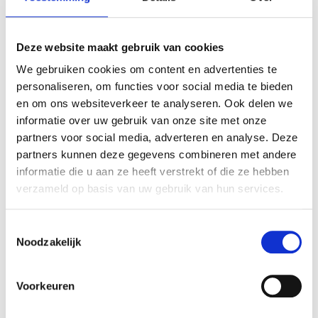
‘Door deze opleiding ervaren deelnemers
écht succeservaringen’
Deze website maakt gebruik van cookies
We gebruiken cookies om content en advertenties te
‘Ik vind het belangrijk om iets te doen
personaliseren, om functies voor social media te bieden
en om ons websiteverkeer te analyseren. Ook delen we
waarmee ik verder kom in mijn leven’
informatie over uw gebruik van onze site met onze
partners voor social media, adverteren en analyse. Deze
partners kunnen deze gegevens combineren met andere
’Ik ben door deze opleiding meer
informatie die u aan ze heeft verstrekt of die ze hebben
gemotiveerd om naar mijn werk te gaan’
verzameld op basis van uw gebruik van hun services.
Toestemmingsselectie
‘Mensen bieden mij hier wél de kans om
Noodzakelijk
te groeien’
Voorkeuren
Deze medewerkers maken het verschil