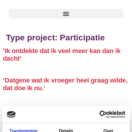
Type project:
Participatie
’Ik ontdekte dat ik veel meer kan dan ik
dacht’
‘Datgene wat ik vroeger heel graag wilde,
dat doe ik nu.’
Iedereen kan hier iets bijdragen én
zichzelf zijn
Toestemming
Details
Over