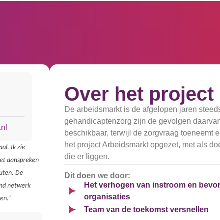
Over het project
De arbeidsmarkt is de afgelopen jaren steed
gehandicaptenzorg zijn de gevolgen daarvan
.nl
beschikbaar, terwijl de zorgvraag toeneemt
het project Arbeidsmarkt opgezet, met als d
l. Ik zie
die er liggen.
het aanspreken
tuten. De
Dit doen we door:
Het verhogen van instroom en bevo
end netwerk
organisaties
ken.”
Team van de toekomst versnellen