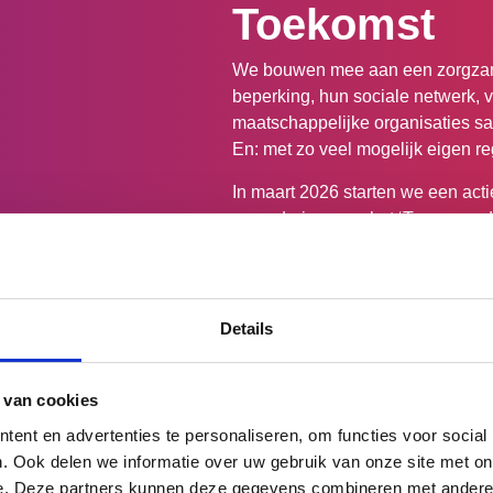
Toekomst
We bouwen mee aan een zorgza
beperking, hun sociale netwerk, v
maatschappelijke organisaties s
En: met zo veel mogelijk eigen reg
In maart 2026 starten we een act
verandering naar het ‘Team van d
geleerde lessen direct met elkaar
Lees meer
Details
 van cookies
ent en advertenties te personaliseren, om functies voor social
. Ook delen we informatie over uw gebruik van onze site met on
e. Deze partners kunnen deze gegevens combineren met andere i