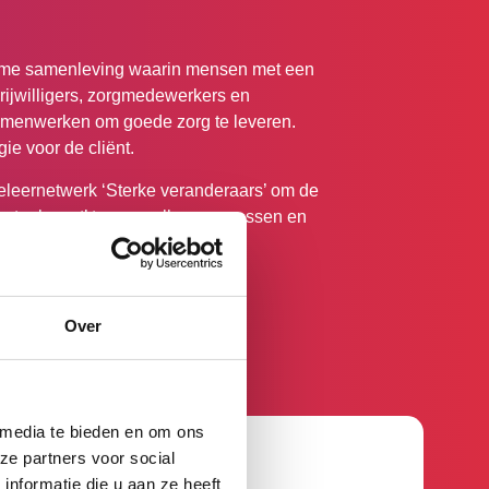
me samenleving waarin mensen met een
rijwilligers, zorgmedewerkers en
amenwerken om goede zorg te leveren.
ie voor de cliënt.
ieleernetwerk ‘Sterke veranderaars’ om de
e toekomst’ te versnellen: successen en
 delen.
Over
 media te bieden en om ons
ze partners voor social
nformatie die u aan ze heeft